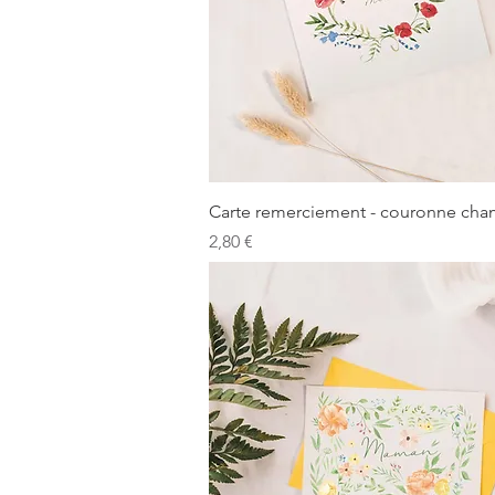
Aperçu rapide
Carte remerciement - couronne cha
Prix
2,80 €