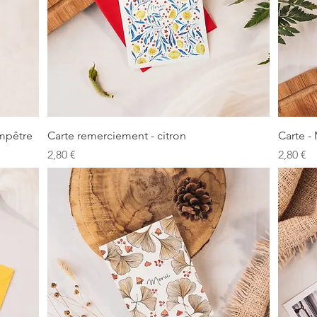
Aperçu rapide
mpêtre
Carte remerciement - citron
Carte 
Prix
Prix
2,80 €
2,80 €