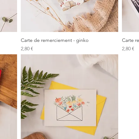
Aperçu rapide
Carte de remerciement - ginko
Carte r
Prix
Prix
2,80 €
2,80 €